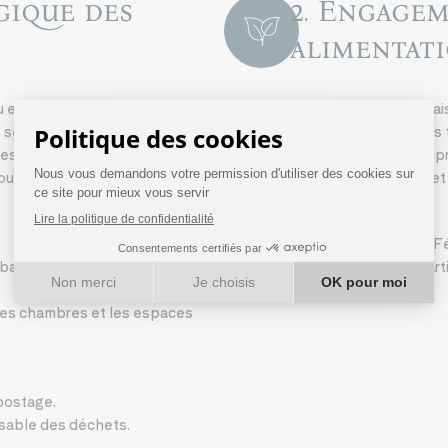
gique des
2. Engagem
NATURE
PRODUCT
alimentat
 et d’énergie
Cuisine locale & de sa
 serviettes (changés sur
Utilisation de produits 
es plastiques à usage unique.
région et réduire l’emp
our limiter la consommation
minimiser les pertes e
Production sur place
Rucher "Ruch’ées & Fée
mballages, contenants et
biodiversité. Fumoir ar
éviter les
 les chambres et les espaces
postage.
nsable des déchets.