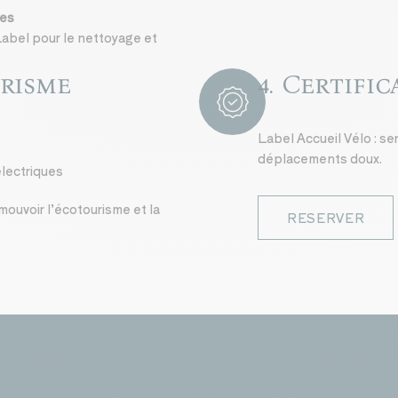
les
oLabel pour le nettoyage et
urisme
4. Certifi
QUALITY
Label Accueil Vélo : se
déplacements doux.
lectriques
mouvoir l’écotourisme et la
RESERVER