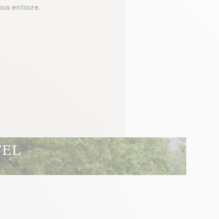
nous entoure.
Réserver
tel