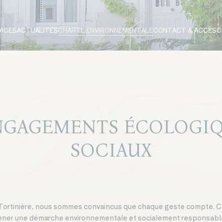
VICES
ACTUALITÉS
CHARTE ENVIRONNEMENTALE
CONTACT & ACCÈS
C
NGAGEMENTS ÉCOLOGIQ
SOCIAUX
Tortinière, nous sommes convaincus que chaque geste compte. C
ener une démarche environnementale et socialement responsable